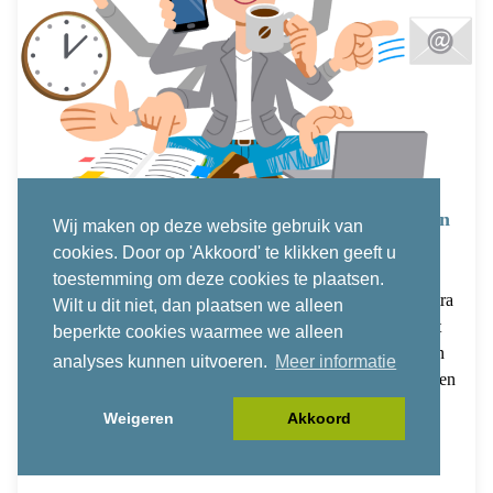
Onderzoek naar besteding werkdrukmiddelen in
Wij maken op deze website gebruik van
het primair onderwijs
cookies. Door op 'Akkoord' te klikken geeft u
MAANDAG 21 MAART 2022
toestemming om deze cookies te plaatsen.
Sinds 2019 krijgen alle scholen voor primair onderwijs extra
Wilt u dit niet, dan plaatsen we alleen
geld om werkdruk aan te pakken. Dit is afgesproken in het
beperkte cookies waarmee we alleen
werkdrukakkoord dat het kabinet met de sociale partners in
analyses kunnen uitvoeren.
Meer informatie
het voorjaar van 2018 heeft afgesloten. Schoolteams bepalen
zelf waaraan zij de werkdrukmiddelen besteden, denk
Weigeren
Akkoord
bijvoorbeeld aan de inzet van gymleerkrachten,
onderwijsassistenten, ICT en dergelijke.