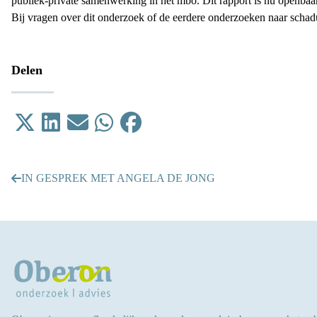
publiek-private samenwerking in het mbo. Dit
rapport
is nu openbaa
Bij vragen over dit onderzoek of de eerdere onderzoeken naar sch
Delen
Tweet
Delen op LinkedIn
Email
Delen op WhatsApp
Delen op Facebook
IN GESPREK MET ANGELA DE JONG