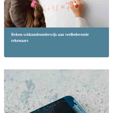
Reken-wiskundeonderwijs aan veelbelovende
rekenaars