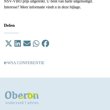
NSV-VBO prijs uitgereikt. U bent van harte uitgenodigd.
Interesse? Meer informatie vindt u in
deze bijlage
.
Delen
Tweet
Delen op LinkedIn
Email
Delen op WhatsApp
Delen op Facebook
WSA CONFERENTIE