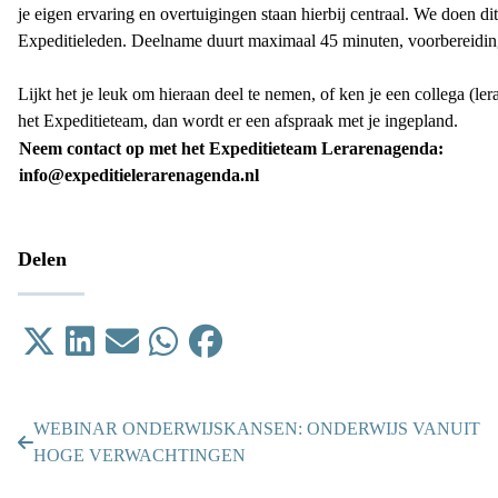
je eigen ervaring en overtuigingen staan hierbij centraal. We doen d
Expeditieleden. Deelname duurt maximaal 45 minuten, voorbereiding 
Lijkt het je leuk om hieraan deel te nemen, of ken je een collega (ler
het Expeditieteam, dan wordt er een afspraak met je ingepland.
Neem contact op met het
Expeditieteam Lerarenagenda:
info@expeditielerarenagenda.nl
Delen
Tweet
Delen op LinkedIn
Email
Delen op WhatsApp
Delen op Facebook
WEBINAR ONDERWIJSKANSEN: ONDERWIJS VANUIT
HOGE VERWACHTINGEN