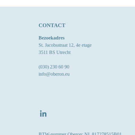
CONTACT
Bezoekadres
St. Jacobsstraat 12, 4e etage
3511 BS Utrecht
(030) 230 60 90
info@oberon.eu
LINKEDIN
BTW-nummer Oberon: NL 817278515B01