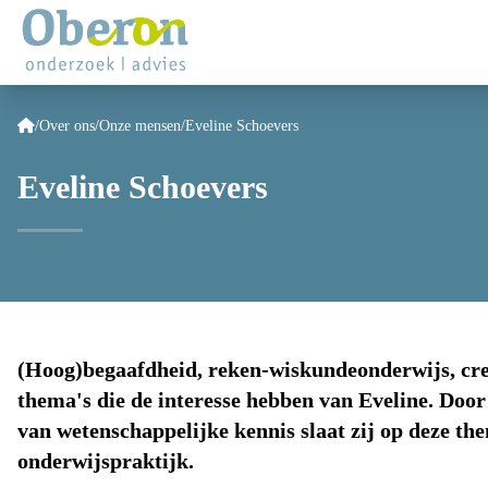
/
Over ons
/
Onze mensen
/
Eveline Schoevers
Eveline Schoevers
(Hoog)begaafdheid, reken-wiskundeonderwijs, creat
thema's die de interesse hebben van Eveline. Doo
van wetenschappelijke kennis slaat zij op deze th
onderwijspraktijk.