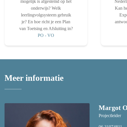
mogelijk is afgestemd op het
Nederl
onderwijs? Welk
Kan he
leerlingvolgsysteem gebruik
Exp
je? En hoe richt je een Plan
antwoo
van Toetsing en Afsluiting in?
PO
-
VO
Meer informatie
Margot 
Projectleider
06 31974811