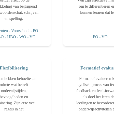
ositief effect op de
Wat zijn effectieve ma
kkeling van begrijpend
om te differentiëren e
 woordenschat, schrijven
kunnen leraren dat l
en spelling.
nten
-
Voorschool
-
PO
BO
-
HBO
-
WO
-
VO
PO
-
VO
Flexibilisering
Formatief evalue
en hebben behoefte aan
Formatief evalueren i
ruimte wat betreft
cyclisch proces van fe
onderwijstijden,
feedback en feed-forwa
bevoegdheden en
als doel het leren d
nering. Zijn er te veel
leerlingen te bevordere
regels in het
onderwijsactiviteiten 