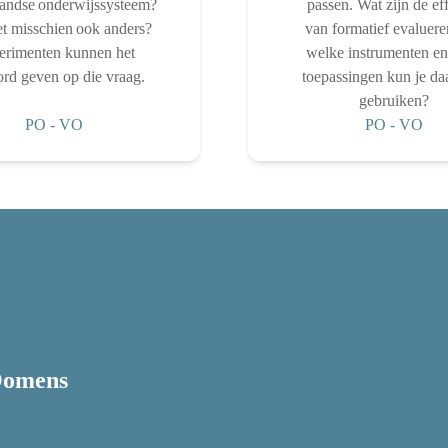
andse onderwijssysteem?
passen. Wat zijn de ef
t misschien ook anders?
van formatief evaluer
erimenten kunnen het
welke instrumenten e
rd geven op die vraag.
toepassingen kun je da
gebruiken?
PO
-
VO
PO
-
VO
Oomens