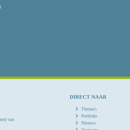
t
DIRECT NAAR
Thema's
Portfolio
bied van
Nieuws
Over ons