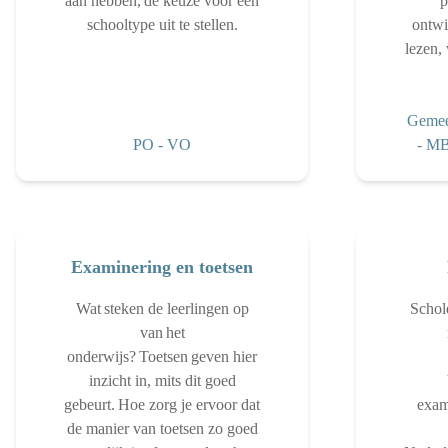
aan hebben, de keuze voor een
p
schooltype uit te stellen.
ontwi
lezen,
Gemee
PO
-
VO
-
M
Examinering en toetsen
Wat steken de leerlingen op
Schol
van het
onderwijs? Toetsen geven hier
inzicht in, mits dit goed
gebeurt. Hoe zorg je ervoor dat
exami
de manier van toetsen zo goed