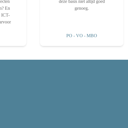
fecten
deze basis niet altijd goed
en? En
genoeg.
n ICT-
arvoor
PO
-
VO
-
MBO