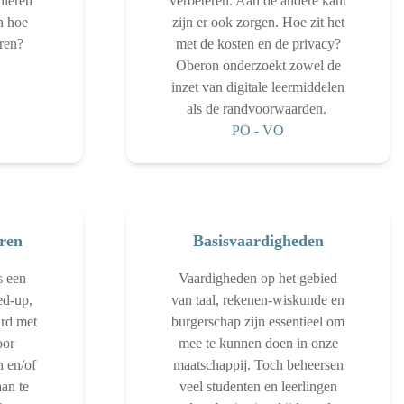
nieren
verbeteren. Aan de andere kant
n hoe
zijn er ook zorgen. Hoe zit het
eren?
met de kosten en de privacy?
Oberon onderzoekt zowel de
inzet van digitale leermiddelen
als de randvoorwaarden.
PO
-
VO
ren
Basisvaardigheden
s een
Vaardigheden op het gebied
ed-up,
van taal, rekenen-wiskunde en
rd met
burgerschap zijn essentieel om
oor
mee te kunnen doen in onze
n en/of
maatschappij. Toch beheersen
aan te
veel studenten en leerlingen