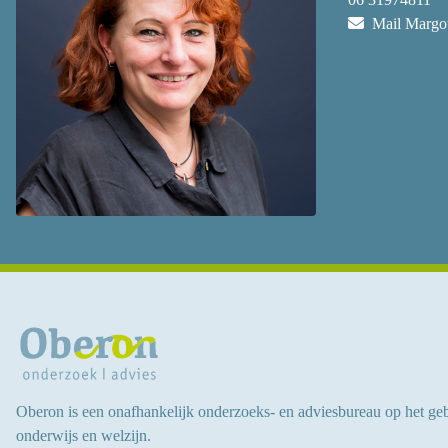
Mail Margo
Oberon is een onafhankelijk onderzoeks- en adviesbureau op het ge
onderwijs en welzijn.