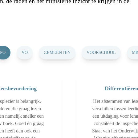
, de raden en het ministerie inzicht te krijgen in de
PO
VO
GEMEENTEN
VOORSCHOOL
M
eesbevordering
Differentiëre
plezier is belangrijk.
Het afstemmen van les
deren die graag lezen
verschillen tussen leerli
n namelijk sneller een
een uitdaging voor lera
w boek. Goed en graag
constateert de inspectie
en heeft dan ook een
Staat van het Onderwij