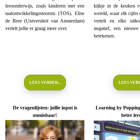
leesonderwijs, zoals kinderen met een
kijkje in de keuken 
taalontwikkelingsstoornis (TOS). Elise
wereld, waar elk cijfer
de Bree (Universiteit van Amsterdam)
vertelt en elke uitko
vertelt jullie er graag meer over.
negatief, een nieuwe
betekenen.
LEES VERDER...
LEES VERD
De vragenlijsten: jullie input is
Learning by Popping
onmisbaar!
beter le