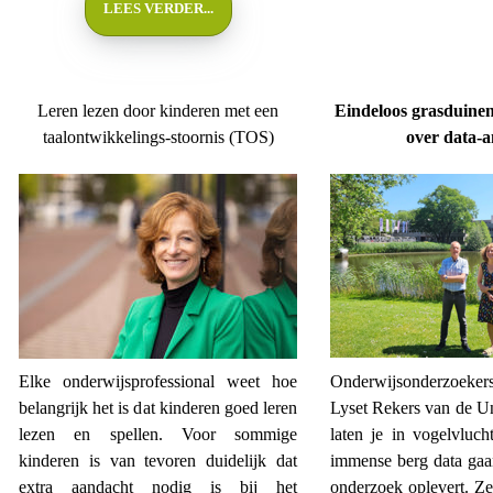
LEES VERDER...
Leren lezen door kinderen met een
Eindeloos grasduinen
taalontwikkelings-stoornis (TOS)
over data-a
Elke onderwijsprofessional weet hoe
Onderwijsonderzoeker
belangrijk het is dat kinderen goed leren
Lyset Rekers van de Un
lezen en spellen. Voor sommige
laten je in vogelvluc
kinderen is van tevoren duidelijk dat
immense berg data gaa
extra aandacht nodig is bij het
onderzoek oplevert. Z