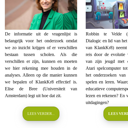
De informatie uit de vragenlijst is
Robbin te Velde (o
belangrijk voor het onderzoek omdat
Dialogic en lid van he
we zo inzicht krijgen of er verschillen
van KlankKr8) neemt
bestaan tussen scholen. Als die
reis door de evolutie
verschillen er zijn, kunnen en moeten
van zijn jeugd met d
we hier rekening mee houden in de
Atari spelcomputer tot
analyses. Alleen op die manier kunnen
het onderzoeken van d
we bepalen of KlankKr8 effectief is.
spelen en leren. Waa
Elise de Bree (Universiteit van
educatieve computerspel
Amsterdam) legt uit hoe dat zit.
lezen en rekenen? En wa
uitdagingen?
LEES VERDER...
LEES VERD