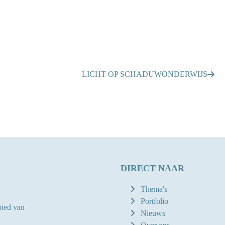
LICHT OP SCHADUWONDERWIJS
DIRECT NAAR
Thema's
Portfolio
bied van
Nieuws