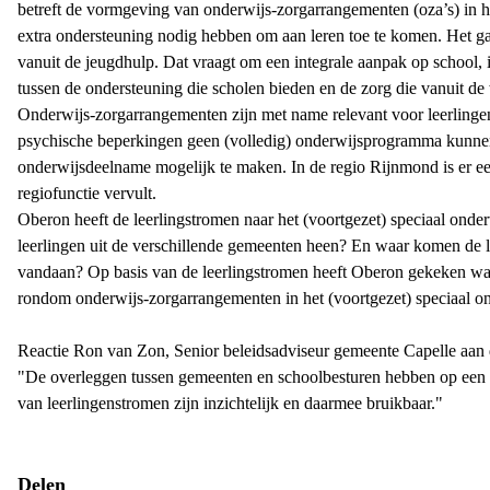
betreft de vormgeving van onderwijs-zorgarrangementen (oza’s) in het
extra ondersteuning nodig hebben om aan leren toe te komen. Het ga
vanuit de jeugdhulp. Dat vraagt om een integrale aanpak op school, i
tussen de ondersteuning die scholen bieden en de zorg die vanuit d
Onderwijs-zorgarrangementen zijn met name relevant voor leerlingen 
psychische beperkingen geen (volledig) onderwijsprogramma kunne
onderwijsdeelname mogelijk te maken. In de regio Rijnmond is er een 
regiofunctie vervult.
Oberon heeft de leerlingstromen naar het (voortgezet) speciaal onde
leerlingen uit de verschillende gemeenten heen? En waar komen de l
vandaan? Op basis van de leerlingstromen heeft Oberon gekeken w
rondom onderwijs-zorgarrangementen in het (voortgezet) speciaal ond
Reactie Ron van Zon, Senior beleidsadviseur gemeente Capelle aan d
"De overleggen tussen gemeenten en schoolbesturen hebben op een p
van leerlingenstromen zijn inzichtelijk en daarmee bruikbaar."
Delen