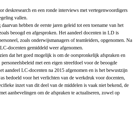
door deskresearch en een ronde interviews met vertegenwoordigers
geling vallen.
 daarvan hebben de eerste jaren geleid tot een toename van het
 zoals beoogd en afgesproken. Het aandeel docenten in LD is
d personeel, zoals onderwijsmanagers of teamleiders, opgenomen. Na
el LC-docenten gemiddeld weer afgenomen.
n zien dat het goed mogelijk is om de oorspronkelijk afspraken en
ch personeelsbeleid met een eigen streefdoel voor de beoogde
s het aandeel LC-docenten na 2015 afgenomen en is het bewustzijn
as bedoeld voor het verlichten van de werkdruk voor docenten,
ecifieke inzet van dit deel van de middelen is vaak niet bekend, de
ok met aanbevelingen om de afspraken te actualiseren, zowel op