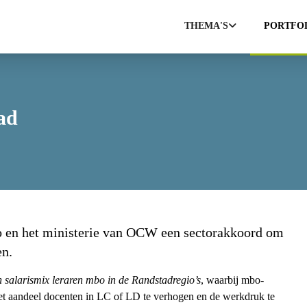
THEMA'S
PORTFO
ad
bo en het ministerie van OCW een sectorakkoord om
en.
n salarismix leraren mbo in de Randstadregio’s
, waarbij mbo-
het aandeel docenten in LC of LD te verhogen en de werkdruk te