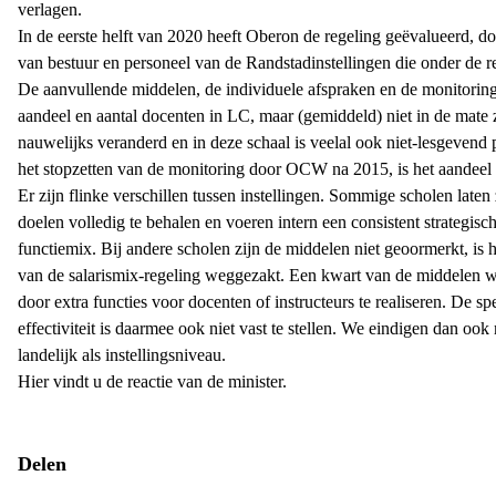
verlagen.
In de eerste helft van 2020 heeft Oberon de regeling geëvalueerd, 
van bestuur en personeel van de Randstadinstellingen die onder de re
De aanvullende middelen, de individuele afspraken en de monitoring
aandeel en aantal docenten in LC, maar (gemiddeld) niet in de mate
nauwelijks veranderd en in deze schaal is veelal ook niet-lesgeven
het stopzetten van de monitoring door OCW na 2015, is het aande
Er zijn flinke verschillen tussen instellingen. Sommige scholen late
doelen volledig te behalen en voeren intern een consistent strategis
functiemix. Bij andere scholen zijn de middelen niet geoormerkt, i
van de salarismix-regeling weggezakt. Een kwart van de middelen w
door extra functies voor docenten of instructeurs te realiseren. De sp
effectiviteit is daarmee ook niet vast te stellen. We eindigen dan o
landelijk als instellingsniveau.
Hier vindt u de
reactie
van de minister.
Delen