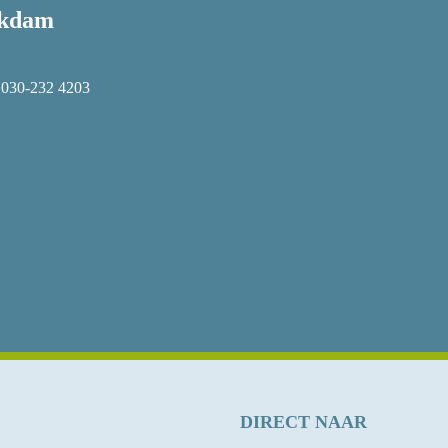
okdam
 030-232 4203
DIRECT NAAR