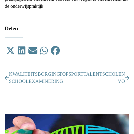
de onderwijspraktijk.
Delen
Tweet
Delen op LinkedIn
Email
Delen op WhatsApp
Delen op Facebook
KWALITEITSBORGING
TOPSPORTTALENTSCHOLEN
SCHOOLEXAMINERING
VO