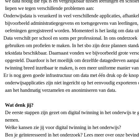
we data nodig die rijk is en vergelijkbaar tussen leerlingen en schol
liepen we tegen verschillende problemen aan:
Onderwijsdata is verankerd in veel verschillende applicaties, afhank
bijvoorbeeld administratiegegevens en toetsgegevens van leerlingen, 
oefeningen geregistreerd worden. Momenteel is het lastig om data u
Data verschilt per school en soms per professional. In ons onderzoek
gebruiken om profielen te maken. In het sbo zijn deze plannen stand
tekstdata beschikbaar. Daarnaast vonden we bijvoorbeeld grote vers
opgesteld. Daardoor is het moeilijk om dezelfde datagedreven aanpak 
twinning breed inzetbaar te maken, is een meer uniforme manier van 
Er is nog geen goede infrastructuur om data met één druk op de knop
onderwijsapplicaties zijn niet ingericht op het eenvoudig exporteren
aan het handmatig verzamelen en anonimiseren van data.
Wat denk jij?
De eerste stappen zijn gezet om digital twinning in het onderwijs te 
nemen.
Welke kansen zie jij voor digital twinning in het onderwijs?
Ben je geïnteresseerd in het onderzoek? Lees meer over onze bevin