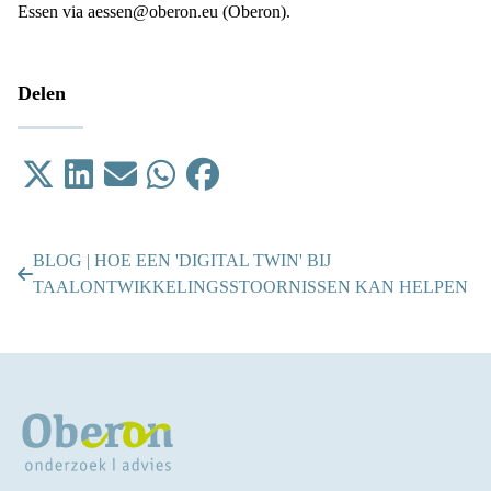
Essen
via
aessen@oberon.eu
(Oberon).
Delen
Tweet
Delen op LinkedIn
Email
Delen op WhatsApp
Delen op Facebook
BLOG | HOE EEN 'DIGITAL TWIN' BIJ
TAALONTWIKKELINGSSTOORNISSEN KAN HELPEN