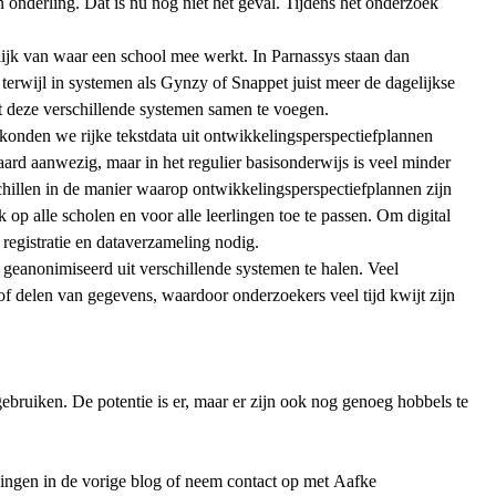
en onderling. Dat is nu nog niet het geval. Tijdens het onderzoek
elijk van waar een school mee werkt. In Parnassys staan dan
terwijl in systemen als Gynzy of Snappet juist meer de dagelijkse
it deze verschillende systemen samen te voegen.
 konden we rijke tekstdata uit ontwikkelingsperspectiefplannen
aard aanwezig, maar in het regulier basisonderwijs is veel minder
chillen in de manier waarop ontwikkelingsperspectiefplannen zijn
op alle scholen en voor alle leerlingen toe te passen. Om digital
registratie en dataverzameling nodig.
 geanonimiseerd uit verschillende systemen te halen. Veel
 of delen van gegevens, waardoor onderzoekers veel tijd kwijt zijn
gebruiken. De potentie is er, maar er zijn ook nog genoeg hobbels te
dingen in de
vorige blog
of neem contact op met
Aafke