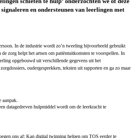
elingen schieten te hulp’ onderzochten we of deze
 signaleren en ondersteunen van leerlingen met
persoon. In de industrie wordt zo’n tweeling bijvoorbeeld gebruikt
e zorg helpt het artsen om patiëntuitkomsten te voorspellen. In
eerling opgebouwd uit verschillende gegevens uit het
 zorgdossiers, oudergesprekken, teksten uit rapporten en ga zo maar
e aanpak.
t een datagedreven hulpmiddel wordt om de leerkracht te
oegen ons af: Kan digital twinning helpen om TOS eerder te