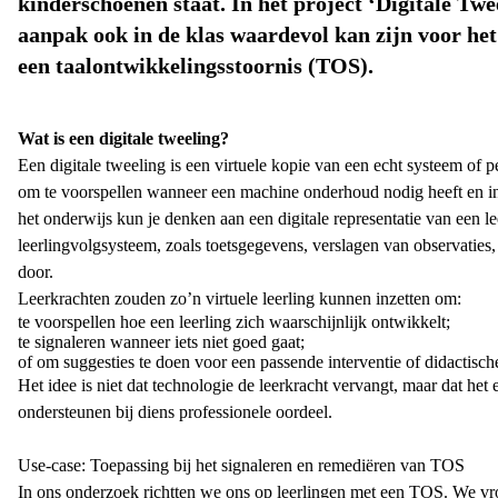
kinderschoenen staat. In het project ‘Digitale Twe
aanpak ook in de klas waardevol kan zijn voor het
een taalontwikkelingsstoornis (TOS).
Wat is een digitale tweeling?
Een digitale tweeling is een virtuele kopie van een echt systeem of 
om te voorspellen wanneer een machine onderhoud nodig heeft en in d
het onderwijs kun je denken aan een digitale representatie van een l
leerlingvolgsysteem, zoals toetsgegevens, verslagen van observaties,
door.
Leerkrachten zouden zo’n virtuele leerling kunnen inzetten om:
te voorspellen hoe een leerling zich waarschijnlijk ontwikkelt;
te signaleren wanneer iets niet goed gaat;
of om suggesties te doen voor een passende interventie of didactisch
Het idee is niet dat technologie de leerkracht vervangt, maar dat he
ondersteunen bij diens professionele oordeel.
Use-case: Toepassing bij het signaleren en remediëren van TOS
In ons onderzoek richtten we ons op leerlingen met een TOS. We vr