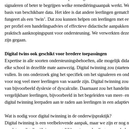
signaleren of beter te begrijpen welke remediëringsaanpak werkt. 
basis van beschikbare data. Het idee is dat andere leerlingen gematc
fungeert als een ‘twin’. Dat zou kunnen helpen om leerlingen met ee
per profiel een handelingsadvies of effectieve didactische aanpakke
praktisch aanknopingspunt voor ondersteuning. We verwerkten deze 
zijn gegaan.
Digital twins ook geschikt voor bredere toepassingen
Expertise in alle soorten ondersteuningsbehoeften, alle mogelijk did
elke school in dezelfde mate aanwezig. Digital twinning zou (start
vullen. In ons onderzoek ging het specifiek om het signaleren en o
voor nog veel meer leerlingen van waarde zijn. Digital twinning zou
van bijvoorbeeld dyslexie of dyscalculie. Daarnaast zou het handeli
vergelijkbare leerlingen, bijvoorbeeld in het begeleiden van meer- 
digital twinning leerpaden aan te raden aan leerlingen in een adapt
Wat is nodig voor digital twinning in de onderwijspraktijk?
Digital twinning is een veelbelovende aanpak, maar we zijn er nog n